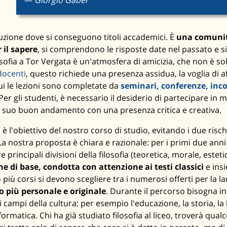
tuzione dove si conseguono titoli accademici. È
una comunità
 il sapere
, si comprendono le risposte date nel passato e s
ilosofia a Tor Vergata è un'atmosfera di amicizia, che non è 
docenti
, questo richiede una presenza assidua, la voglia di 
ui le lezioni sono completate da
seminari, conferenze, incon
Per gli studenti, è necessario il desiderio di partecipare in 
l suo buon andamento con una presenza critica e creativa.
 è l'obiettivo del nostro corso di studio, evitando i due risc
La nostra proposta è chiara e razionale: per i primi due anni
e principali divisioni della filosofia (teoretica, morale, estet
 di base, condotta con attenzione ai testi classici
e ins
 o più corsi si devono scegliere tra i numerosi offerti per la l
o più personale e originale
. Durante il percorso bisogna in
i campi della cultura: per esempio l'educazione, la storia, la let
formatica. Chi ha già studiato filosofia al liceo, troverà qua