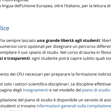
ngua dell’Unione Europea, oltre l’italiano, per la lettura di t
lice
ia ha sempre lasciato
una grande libertà agli studenti
: lib
numerosi corsi opzionali per disegnare un percorso differente
compilare il suo «piano di studi». Nel corso di laurea in filos
i e trasparenti
: ogni studente potrà capire subito quali son
mento dei CFU necessari per preparare la formazione indirizz
 solo i settori scientifico-disciplinari. Le discipline effetti
pagina degli
insegnamenti
e nel modello del
piano di studio
pilazione del piano di studio è disponibile un servizio di as
a studenti si trovano
informazioni generali sulla compilazion