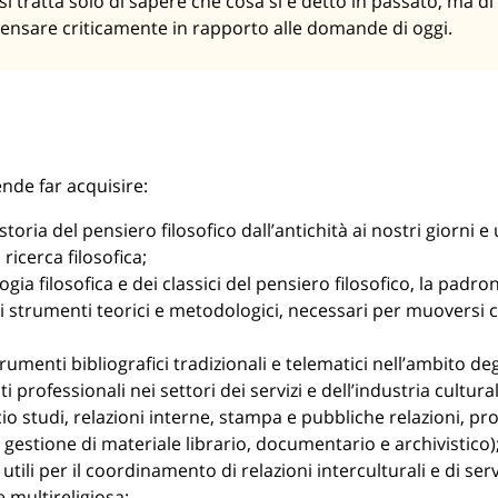
i tratta solo di sapere che cosa si è detto in passato, ma d
pensare criticamente in rapporto alle domande di oggi.
ende far acquisire:
oria del pensiero filosofico dall’antichità ai nostri giorni e
 ricerca filosofica;
gia filosofica e dei classici del pensiero filosofico, la padr
i strumenti teorici e metodologici, necessari per muoversi c
trumenti bibliografici tradizionali e telematici nell’ambito degli 
i professionali nei settori dei servizi e dell’industria cultural
fficio studi, relazioni interne, stampa e pubbliche relazioni,
e gestione di materiale librario, documentario e archivistico)
tili per il coordinamento di relazioni interculturali e di serv
e multireligiosa;