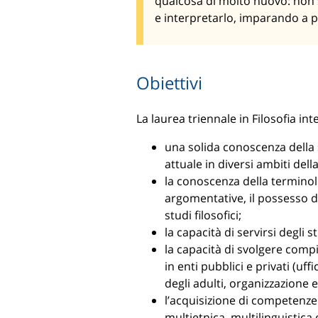
qualcosa di molto nuovo: non s
e interpretarlo, imparando a 
Obiettivi
La laurea triennale in Filosofia int
una solida conoscenza della st
attuale in diversi ambiti della
la conoscenza della terminolo
argomentative, il possesso d
studi filosofici;
la capacità di servirsi degli s
la capacità di svolgere compit
in enti pubblici e privati (u
degli adulti, organizzazione 
l’acquisizione di competenze u
multietnica, multilinguistica 