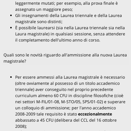
Giudizi sul corso di laurea 2022-2023
Avviso 2019-2020
Insegnamenti 2012-2013
Iniziative 2022-2023
leggermente mutati; per esempio, alla prova finale è
Master in Problemi e autori della filosofia del
assegnato un maggiore peso;
Giudizi sul corso di laurea 2023-2024
Avviso 2020-2021
Insegnamenti 2013-2014
Iniziative 2023-2024
'900
Gli insegnamenti della Laurea triennale e della Laurea
Avviso 2021-2022
Insegnamenti 2014-2015
Iniziative 2024-2025
magistrale sono distinti;
Tirocinio Formativo Attivo
È possibile laurearsi (sia nella Laurea triennale sia nella
Avviso 2022-2023
Insegnamenti 2015-2016
Laura magistrale) in qualsiasi sessione, senza attendere
il completamento dell'ultimo anno di corso.
Avviso 2023-2024
Insegnamenti 2016-2017
Avviso 2024-2025
Insegnamenti 2017-2018
Quali sono le novità riguardo all'ammissione alla nuova Laurea
magistrale?
Avviso 2025-2026
Insegnamenti 2018-2019
Insegnamenti 2019-2020
Per essere ammessi alla Laurea magistrale è necessario
(oltre ovviamente al possesso di un titolo accademico
Insegnamenti 2020-2021
triennale) aver conseguito nel proprio precedente
Insegnamenti 2021-2022
curriculum almeno 60 CFU in discipline filosofiche (cioè
nei settori M-FIL/01-08, M-STO/05, SPS/01-02) e superare
Insegnamenti 2022-2023
un colloquio di ammissione; per l'anno accademico
2008-2009 tale requisito è stato
eccezionalmente
Insegnamenti 2023-2024
abbassato a 45 CFU (delibera del CCL del 16 ottobre
2008);
Insegnamenti 2024-2025