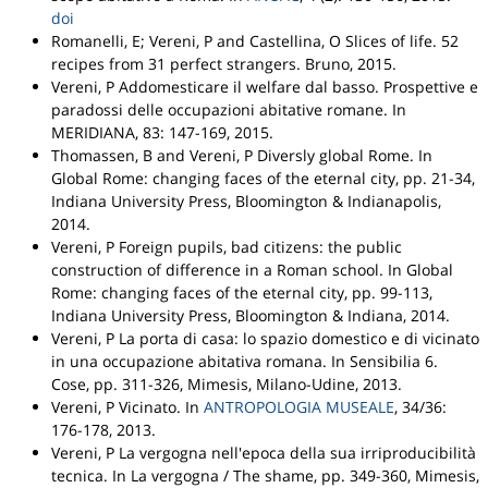
doi
Romanelli, E; Vereni, P and Castellina, O
Slices of life. 52
recipes from 31 perfect strangers
.
Bruno
, 2015.
Vereni, P
Addomesticare il welfare dal basso. Prospettive e
paradossi delle occupazioni abitative romane
.
In
MERIDIANA
, 83: 147-169, 2015.
Thomassen, B and Vereni, P
Diversly global Rome
.
In
Global Rome: changing faces of the eternal city
, pp. 21-34,
Indiana University Press
, Bloomington & Indianapolis,
2014.
Vereni, P
Foreign pupils, bad citizens: the public
construction of difference in a Roman school
.
In Global
Rome: changing faces of the eternal city
, pp. 99-113,
Indiana University Press
, Bloomington & Indiana, 2014.
Vereni, P
La porta di casa: lo spazio domestico e di vicinato
in una occupazione abitativa romana
.
In Sensibilia 6.
Cose
, pp. 311-326,
Mimesis
, Milano-Udine, 2013.
Vereni, P
Vicinato
.
In
ANTROPOLOGIA MUSEALE
, 34/36:
176-178, 2013.
Vereni, P
La vergogna nell'epoca della sua irriproducibilità
tecnica
.
In La vergogna / The shame
, pp. 349-360,
Mimesis
,