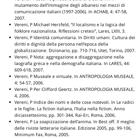
mutamento dell’immagine degli albanesi nei mezzi di
comunicazione italiani (1997-2006)
.
In ACHAB
, 4: 47-58,
2007.
Vereni, P
Michael Herzfeld, “Il localismo e la logica del
folklore nazionalista. Riflessioni cretesi”, Lares, LXIII, 3
.
Vereni, P
Identità comunitaria
.
In Diritti umani. Cultura dei
diritti e dignità della persona nell’epoca della
globalizzazione. Dizionario
, pp. 710-716,
Utet
, Torino, 2007.
Vereni, P
Nota: aggregazione e disaggregazione nella
laografia greca e nella demografia italiana
.
In LARES
, 44:
609-618, 2007.
Vereni, P
Museale e virtuale
.
In ANTROPOLOGIA MUSEALE
,
4: 54-57, 2006.
Vereni, P
Per Clifford Geertz
.
In ANTROPOLOGIA MUSEALE
,
4, 2006.
Vereni, P
Indice dei nomi e delle cose notevoli
.
In Le radici
e le foglie. La fiction italiana, l’Italia nella fiction. Anno
diciassettesimo
, pp. 301-344,
Rai-Eri
, Roma, 2006.
Vereni, P
La soapizzazione dell’anima
.
In Best off. Il meglio
delle riviste letterarie italiane. Edizione 2005
, pp. 99-106,
Minimum Fax
, Roma, 2005.