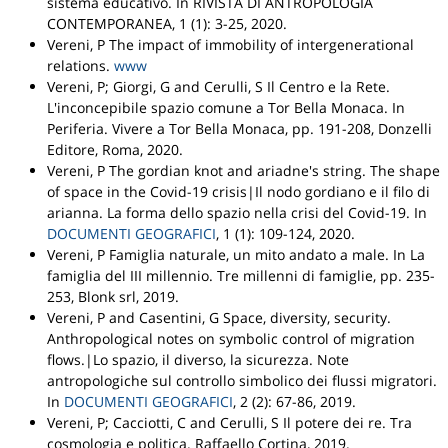
sistema educativo
.
In RIVISTA DI ANTROPOLOGIA
CONTEMPORANEA
, 1 (1): 3-25, 2020.
Vereni, P
The impact of immobility of intergenerational
relations
.
www
Vereni, P; Giorgi, G and Cerulli, S
Il Centro e la Rete.
L'inconcepibile spazio comune a Tor Bella Monaca
.
In
Periferia. Vivere a Tor Bella Monaca
, pp. 191-208,
Donzelli
Editore
, Roma, 2020.
Vereni, P
The gordian knot and ariadne's string. The shape
of space in the Covid-19 crisis|Il nodo gordiano e il filo di
arianna. La forma dello spazio nella crisi del Covid-19
.
In
DOCUMENTI GEOGRAFICI
, 1 (1): 109-124, 2020.
Vereni, P
Famiglia naturale, un mito andato a male
.
In La
famiglia del III millennio. Tre millenni di famiglie
, pp. 235-
253,
Blonk srl
, 2019.
Vereni, P and Casentini, G
Space, diversity, security.
Anthropological notes on symbolic control of migration
flows.|Lo spazio, il diverso, la sicurezza. Note
antropologiche sul controllo simbolico dei flussi migratori
.
In
DOCUMENTI GEOGRAFICI
, 2 (2): 67-86, 2019.
Vereni, P; Cacciotti, C and Cerulli, S
Il potere dei re. Tra
cosmologia e politica
.
Raffaello Cortina
, 2019.