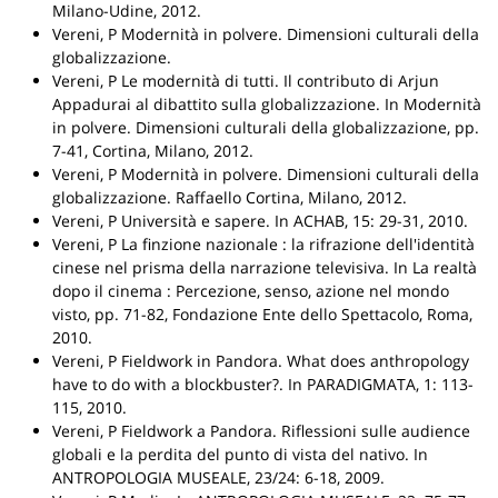
Milano-Udine, 2012.
Vereni, P
Modernità in polvere. Dimensioni culturali della
globalizzazione
.
Vereni, P
Le modernità di tutti. Il contributo di Arjun
Appadurai al dibattito sulla globalizzazione
.
In Modernità
in polvere. Dimensioni culturali della globalizzazione
, pp.
7-41,
Cortina
, Milano, 2012.
Vereni, P
Modernità in polvere. Dimensioni culturali della
globalizzazione
.
Raffaello Cortina
, Milano, 2012.
Vereni, P
Università e sapere
.
In ACHAB
, 15: 29-31, 2010.
Vereni, P
La finzione nazionale : la rifrazione dell'identità
cinese nel prisma della narrazione televisiva
.
In La realtà
dopo il cinema : Percezione, senso, azione nel mondo
visto
, pp. 71-82,
Fondazione Ente dello Spettacolo
, Roma,
2010.
Vereni, P
Fieldwork in Pandora. What does anthropology
have to do with a blockbuster?
.
In PARADIGMATA
, 1: 113-
115, 2010.
Vereni, P
Fieldwork a Pandora. Riflessioni sulle audience
globali e la perdita del punto di vista del nativo
.
In
ANTROPOLOGIA MUSEALE
, 23/24: 6-18, 2009.