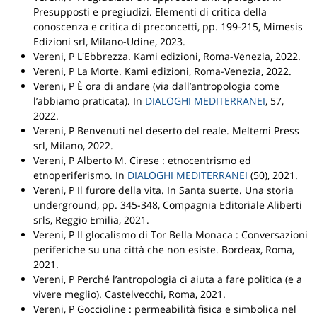
Presupposti e pregiudizi. Elementi di critica della
conoscenza e critica di preconcetti
, pp. 199-215,
Mimesis
Edizioni srl
, Milano-Udine, 2023.
Vereni, P
L'Ebbrezza
.
Kami edizioni
, Roma-Venezia, 2022.
Vereni, P
La Morte
.
Kami edizioni
, Roma-Venezia, 2022.
Vereni, P
È ora di andare (via dall’antropologia come
l’abbiamo praticata)
.
In
DIALOGHI MEDITERRANEI
, 57,
2022.
Vereni, P
Benvenuti nel deserto del reale
.
Meltemi Press
srl
, Milano, 2022.
Vereni, P
Alberto M. Cirese : etnocentrismo ed
etnoperiferismo
.
In
DIALOGHI MEDITERRANEI
(50), 2021.
Vereni, P
Il furore della vita
.
In Santa suerte. Una storia
underground
, pp. 345-348,
Compagnia Editoriale Aliberti
srls
, Reggio Emilia, 2021.
Vereni, P
Il glocalismo di Tor Bella Monaca : Conversazioni
periferiche su una città che non esiste
.
Bordeax
, Roma,
2021.
Vereni, P
Perché l’antropologia ci aiuta a fare politica (e a
vivere meglio)
.
Castelvecchi
, Roma, 2021.
Vereni, P
Goccioline : permeabilità fisica e simbolica nel