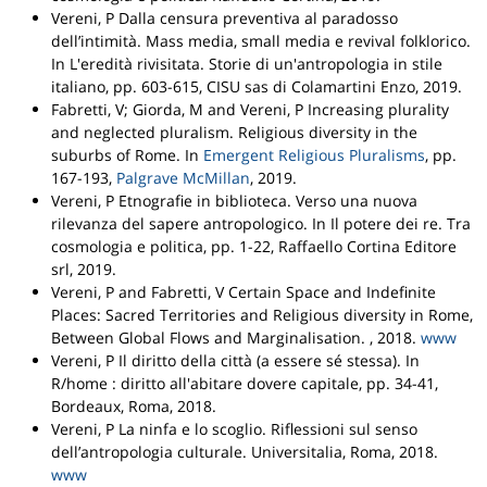
Vereni, P
Dalla censura preventiva al paradosso
dell’intimità. Mass media, small media e revival folklorico
.
In L'eredità rivisitata. Storie di un'antropologia in stile
italiano
, pp. 603-615,
CISU sas di Colamartini Enzo
, 2019.
Fabretti, V; Giorda, M and Vereni, P
Increasing plurality
and neglected pluralism. Religious diversity in the
suburbs of Rome
.
In
Emergent Religious Pluralisms
, pp.
167-193,
Palgrave McMillan
, 2019.
Vereni, P
Etnografie in biblioteca. Verso una nuova
rilevanza del sapere antropologico
.
In Il potere dei re. Tra
cosmologia e politica
, pp. 1-22,
Raffaello Cortina Editore
srl
, 2019.
Vereni, P and Fabretti, V
Certain Space and Indefinite
Places: Sacred Territories and Religious diversity in Rome,
Between Global Flows and Marginalisation
. , 2018.
www
Vereni, P
Il diritto della città (a essere sé stessa)
.
In
R/home : diritto all'abitare dovere capitale
, pp. 34-41,
Bordeaux
, Roma, 2018.
Vereni, P
La ninfa e lo scoglio. Riflessioni sul senso
dell’antropologia culturale
.
Universitalia
, Roma, 2018.
www