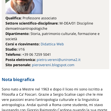
Giudizi sul corso di laurea 2022-2023
Avviso 2019-2020
Insegnamenti 2012-2013
Iniziative 2022-2023
Master in Problemi e autori della filosofia del
Giudizi sul corso di laurea 2023-2024
Avviso 2020-2021
Insegnamenti 2013-2014
Iniziative 2023-2024
'900
Qualifica:
Professore associato
Avviso 2021-2022
Insegnamenti 2014-2015
Iniziative 2024-2025
Tirocinio Formativo Attivo
Settore scientifico-disciplinare:
M-DEA/01 Discipline
Avviso 2022-2023
Insegnamenti 2015-2016
demoetnoantropologiche
Dipartimento:
Storia, patrimonio culturale, formazione e
Avviso 2023-2024
Insegnamenti 2016-2017
società
Corsi e ricevimento:
Didattica Web
Avviso 2024-2025
Insegnamenti 2017-2018
Studio:
I/16
Avviso 2025-2026
Insegnamenti 2018-2019
Telefono:
+39 06 7259 5041
Posta elettronica:
pietro.vereni@uniroma2.it
Insegnamenti 2019-2020
Sito personale:
pierovereni.blogspot.com
Insegnamenti 2020-2021
Nota biografica
Insegnamenti 2021-2022
Sono nato a Mestre nel 1963 e dopo il liceo mi sono iscritto a
Insegnamenti 2022-2023
Filosofia a Ca’ Foscari. Grazie a Sergio Scalise capii che le mie
Insegnamenti 2023-2024
vere passioni erano l’antropologia culturale e la linguistica
antropologica. Andai quindi a Roma come studente, mi stavo
Insegnamenti 2024-2025
laureando con Giorgio Raimondo Cardona quando la sua morte