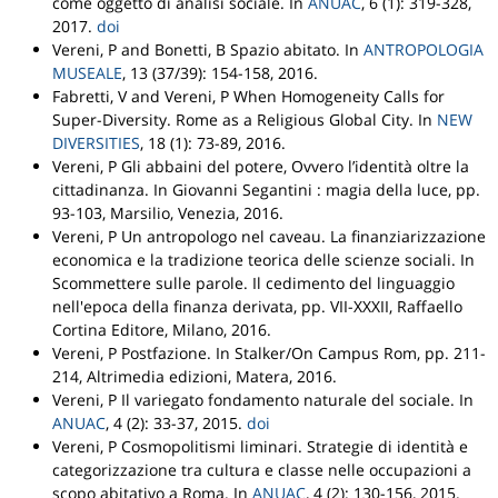
come oggetto di analisi sociale
.
In
ANUAC
, 6 (1): 319-328,
2017.
doi
Vereni, P and Bonetti, B
Spazio abitato
.
In
ANTROPOLOGIA
MUSEALE
, 13 (37/39): 154-158, 2016.
Fabretti, V and Vereni, P
When Homogeneity Calls for
Super-Diversity. Rome as a Religious Global City
.
In
NEW
DIVERSITIES
, 18 (1): 73-89, 2016.
Vereni, P
Gli abbaini del potere, Ovvero l’identità oltre la
cittadinanza
.
In Giovanni Segantini : magia della luce
, pp.
93-103,
Marsilio
, Venezia, 2016.
Vereni, P
Un antropologo nel caveau. La finanziarizzazione
economica e la tradizione teorica delle scienze sociali
.
In
Scommettere sulle parole. Il cedimento del linguaggio
nell'epoca della finanza derivata
, pp. VII-XXXII,
Raffaello
Cortina Editore
, Milano, 2016.
Vereni, P
Postfazione
.
In Stalker/On Campus Rom
, pp. 211-
214,
Altrimedia edizioni
, Matera, 2016.
Vereni, P
Il variegato fondamento naturale del sociale
.
In
ANUAC
, 4 (2): 33-37, 2015.
doi
Vereni, P
Cosmopolitismi liminari. Strategie di identità e
categorizzazione tra cultura e classe nelle occupazioni a
scopo abitativo a Roma
.
In
ANUAC
, 4 (2): 130-156, 2015.