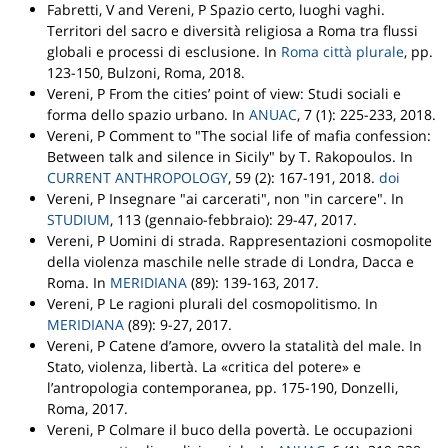
Fabretti, V and Vereni, P
Spazio certo, luoghi vaghi.
Territori del sacro e diversità religiosa a Roma tra flussi
globali e processi di esclusione
.
In
Roma città plurale
, pp.
123-150,
Bulzoni
, Roma, 2018.
Vereni, P
From the cities’ point of view: Studi sociali e
forma dello spazio urbano
.
In
ANUAC
, 7 (1): 225-233, 2018.
Vereni, P
Comment to "The social life of mafia confession:
Between talk and silence in Sicily" by T. Rakopoulos
.
In
CURRENT ANTHROPOLOGY
, 59 (2): 167-191, 2018.
doi
Vereni, P
Insegnare "ai carcerati", non "in carcere"
.
In
STUDIUM
, 113 (gennaio-febbraio): 29-47, 2017.
Vereni, P
Uomini di strada. Rappresentazioni cosmopolite
della violenza maschile nelle strade di Londra, Dacca e
Roma
.
In
MERIDIANA
(89): 139-163, 2017.
Vereni, P
Le ragioni plurali del cosmopolitismo
.
In
MERIDIANA
(89): 9-27, 2017.
Vereni, P
Catene d’amore, ovvero la statalità del male
.
In
Stato, violenza, libertà. La «critica del potere» e
l’antropologia contemporanea
, pp. 175-190,
Donzelli
,
Roma, 2017.
Vereni, P
Colmare il buco della povertà. Le occupazioni