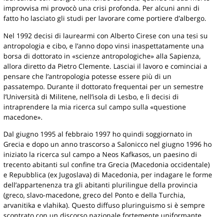
improvvisa mi provocò una crisi profonda. Per alcuni anni di
fatto ho lasciato gli studi per lavorare come portiere d’albergo.
Nel 1992 decisi di laurearmi con Alberto Cirese con una tesi su
antropologia e cibo, e l’anno dopo vinsi inaspettatamente una
borsa di dottorato in «scienze antropologiche» alla Sapienza,
allora diretto da Pietro Clemente. Lasciai il lavoro e cominciai a
pensare che l’antropologia potesse essere più di un
passatempo. Durante il dottorato frequentai per un semestre
l’Università di Militene, nell’isola di Lesbo, e lì decisi di
intraprendere la mia ricerca sul campo sulla «questione
macedone».
Dal giugno 1995 al febbraio 1997 ho quindi soggiornato in
Grecia e dopo un anno trascorso a Salonicco nel giugno 1996 ho
iniziato la ricerca sul campo a Neos Kafkasos, un paesino di
trecento abitanti sul confine tra Grecia (Macedonia occidentale)
e Repubblica (ex Jugoslava) di Macedonia, per indagare le forme
dell’appartenenza tra gli abitanti plurilingue della provincia
(greco, slavo-macedone, greco del Ponto e della Turchia,
arvanitika e vlahika). Questo diffuso pluringuismo si è sempre
scontrato con un discorso nazionale fortemente uniformante,