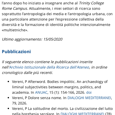
l’anno dopo ho iniziato a insegnare anche al
Trinity College
Rome Campus
. Attualmente, i miei settori di ricerca sono
soprattutto l’antropologia dei media e l’antropologia urbana, con
una particolare attenzione per l’espressione collettiva della
diversità e la formazione di identità politiche intenzionalmente
«multietniche».
Ultimo aggiornamento: 15/05/2020
Pubblicazioni
Il seguente elenco contiene le pubblicazioni inserite
nell'
Archivio Istituzionale della Ricerca dell'Ateneo
, in ordine
cronologico dalle più recenti
.
Vereni, P
Afterword. Bodies impolitic. An archaeology of
liminal subjectivities between margins, politics, and
academia
.
In
ANUAC
, 15 (1): 154-166, 2026.
doi
Vereni, P
Dolore senza nome
.
In
DIALOGHI MEDITERRANEI
,
79, 2026.
Vereni, P
La solitudine del morto. La civilizzazione del lutto
nella borghesia secolare
.
In
DIALOGHI MEDITERRANEI
(78),