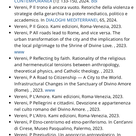
CONTEMPORANEA
(1): 133-150, 2024.
doi
Vereni, P
Il trono è ancora vuoto. Retoriche della violenza e
strategie della gerarchia tra potere mediatico, politico e
accademico
.
In
DIALOGHI MEDITERRANEI
, 65, 2024.
Vereni, P
Il Gioco
.
Kami edizioni
, Roma-Venezia, 2023.
Vereni, P
All roads lead to Rome, and vice versa. The
urban transformation of the city and the implications for
the local pilgrimage to the Shrine of Divine Love
. , 2023.
www
Vereni, P
Reflecting by faith. Rationality of the religious
and hermeneutical tensions between anthropology,
theoretical physics, and Catholic theology
. , 2023.
Vereni, P
A Road to Citizenship ― A City to the World.
Infrastructural Changes in the Sanctuary of Divino Amore
(Rome)
. , 2023.
www
Vereni, P
L'Amore
.
Kami edizioni
, Roma-Venezia, 2023.
Vereni, P
Pellegrini e cittadini. Devozione e appartenenza
nel culto romano del Divino Amore
. , 2023.
Vereni, P
L'Altro
.
Kami edizioni
, Roma-Venezia, 2023.
Vereni, P
Etno-centrismo ed etno-periferismo
.
In Cent’anni
di Cirese
,
Museo Pasqualino
, Palermo, 2023.
Vereni, P
Pregiudizio. Un approccio antropologico
.
In