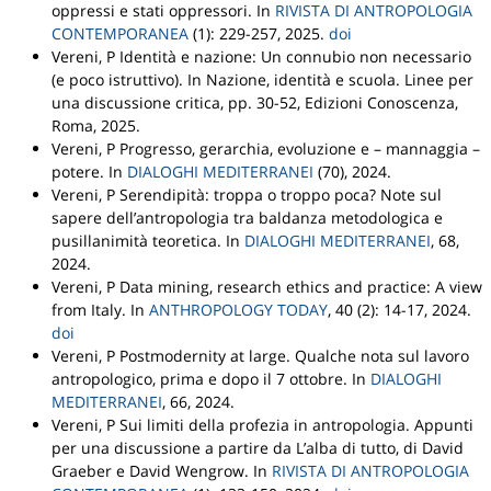
oppressi e stati oppressori
.
In
RIVISTA DI ANTROPOLOGIA
CONTEMPORANEA
(1): 229-257, 2025.
doi
Vereni, P
Identità e nazione: Un connubio non necessario
(e poco istruttivo)
.
In Nazione, identità e scuola. Linee per
una discussione critica
, pp. 30-52,
Edizioni Conoscenza
,
Roma, 2025.
Vereni, P
Progresso, gerarchia, evoluzione e – mannaggia –
potere
.
In
DIALOGHI MEDITERRANEI
(70), 2024.
Vereni, P
Serendipità: troppa o troppo poca? Note sul
sapere dell’antropologia tra baldanza metodologica e
pusillanimità teoretica
.
In
DIALOGHI MEDITERRANEI
, 68,
2024.
Vereni, P
Data mining, research ethics and practice: A view
from Italy
.
In
ANTHROPOLOGY TODAY
, 40 (2): 14-17, 2024.
doi
Vereni, P
Postmodernity at large. Qualche nota sul lavoro
antropologico, prima e dopo il 7 ottobre
.
In
DIALOGHI
MEDITERRANEI
, 66, 2024.
Vereni, P
Sui limiti della profezia in antropologia. Appunti
per una discussione a partire da L’alba di tutto, di David
Graeber e David Wengrow
.
In
RIVISTA DI ANTROPOLOGIA