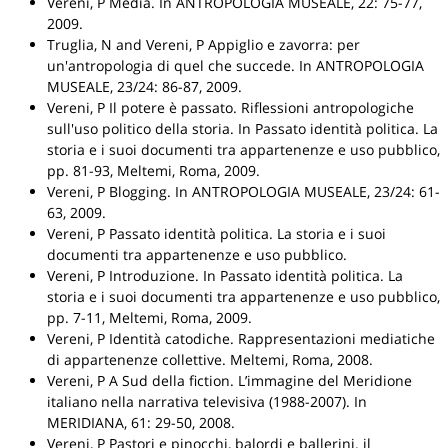
Vereni, P
Media
.
In ANTROPOLOGIA MUSEALE
, 22: 75-77,
2009.
Truglia, N and Vereni, P
Appiglio e zavorra: per
un'antropologia di quel che succede
.
In ANTROPOLOGIA
MUSEALE
, 23/24: 86-87, 2009.
Vereni, P
Il potere è passato. Riflessioni antropologiche
sull'uso politico della storia
.
In Passato identità politica. La
storia e i suoi documenti tra appartenenze e uso pubblico
,
pp. 81-93,
Meltemi
, Roma, 2009.
Vereni, P
Blogging
.
In ANTROPOLOGIA MUSEALE
, 23/24: 61-
63, 2009.
Vereni, P
Passato identità politica. La storia e i suoi
documenti tra appartenenze e uso pubblico
.
Vereni, P
Introduzione
.
In Passato identità politica. La
storia e i suoi documenti tra appartenenze e uso pubblico
,
pp. 7-11,
Meltemi
, Roma, 2009.
Vereni, P
Identità catodiche. Rappresentazioni mediatiche
di appartenenze collettive
.
Meltemi
, Roma, 2008.
Vereni, P
A Sud della fiction. L’immagine del Meridione
italiano nella narrativa televisiva (1988-2007)
.
In
MERIDIANA
, 61: 29-50, 2008.
Vereni, P
Pastori e pinocchi, balordi e ballerini. il