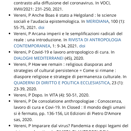
contrasto alla diffusione del coronavirus
.
In VOCI
,
XVIII/2021: 231-250, 2021.
Vereni, P
Anche Boas è stato a Helgoland : le scienze
sociali e l'audacia epistemologica
.
In
MERIDIANA
, 100 (1):
55-75, 2021.
doi
Vereni, P
Arcana imperii e le semplificazioni radicali del
reale : una introduzione
.
In
RIVISTA DI ANTROPOLOGIA
CONTEMPORANEA
, 1: 9-34, 2021.
doi
Vereni, P
Covid-19 e lavoro antropologico di cura
.
In
DIALOGHI MEDITERRANEI
(45), 2020.
Vereni, P
How we remain : religious diasporas and
strategies of cultural persistence = Come si rimane :
diaspore religiose e strategie di permanenza culturale
.
In
QUADERNI DI DIRITTO E POLITICA ECCLESIASTICA
, 23 (1):
23-39, 2020.
Vereni, P
Dopo
.
In VITA
(4): 50-51, 2020.
Vereni, P
De consolatione anthropologiae : Conoscenza,
lavoro di cura e Covi-19
.
In Closed : Il mondo degli umani
si è fermato
, pp. 136-156,
Lit Edizioni di Pietro D'Amore
sas
, 2020.
Vereni, P
Imparare dal virus? Pandemia e doppi legami del