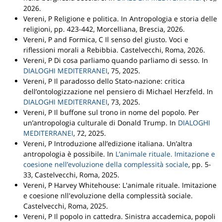
2026.
Vereni, P
Religione e politica
.
In Antropologia e storia delle
religioni
, pp. 423-442,
Morcelliana
, Brescia, 2026.
Vereni, P and Formica, C
Il senso del giusto. Voci e
riflessioni morali a Rebibbia
.
Castelvecchi
, Roma, 2026.
Vereni, P
Di cosa parliamo quando parliamo di sesso
.
In
DIALOGHI MEDITERRANEI
, 75, 2025.
Vereni, P
Il paradosso dello Stato-nazione: critica
dell’ontologizzazione nel pensiero di Michael Herzfeld
.
In
DIALOGHI MEDITERRANEI
, 73, 2025.
Vereni, P
Il buffone sul trono in nome del popolo. Per
un’antropologia culturale di Donald Trump
.
In
DIALOGHI
MEDITERRANEI
, 72, 2025.
Vereni, P
Introduzione all’edizione italiana. Un’altra
antropologia è possibile
.
In
L’animale rituale. Imitazione e
coesione nell’evoluzione della complessità sociale
, pp. 5-
33,
Castelvecchi
, Roma, 2025.
Vereni, P
Harvey Whitehouse: L'animale rituale. Imitazione
e coesione nll'evoluzione della complessità sociale
.
Castelvecchi
, Roma, 2025.
Vereni, P
Il popolo in cattedra. Sinistra accademica, popoli